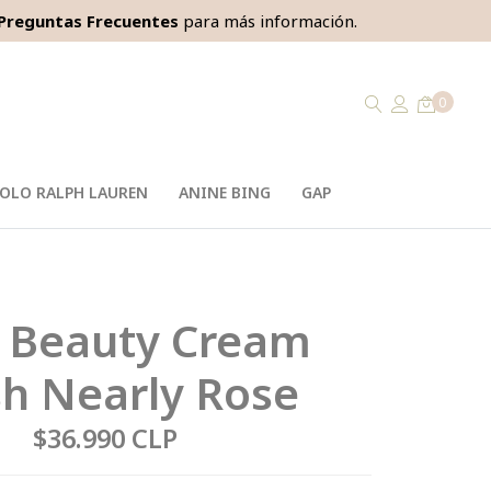
Preguntas Frecuentes
para más información.
0
OLO RALPH LAUREN
ANINE BING
GAP
 Beauty Cream
sh Nearly Rose
$36.990 CLP