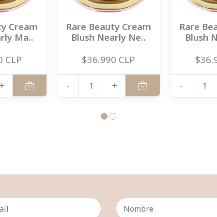
ty Cream
Rare Beauty Cream
Rare Be
rly Ma..
Blush Nearly Ne..
Blush N
0 CLP
$36.990 CLP
$36.
+
-
+
-