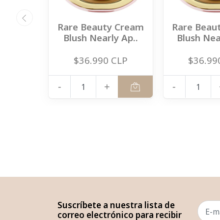
Rare Beauty Cream
Rare Beau
Blush Nearly Ap..
Blush Nea
$36.990 CLP
$36.99
-
+
-
Suscríbete a nuestra lista de
correo electrónico para recibir