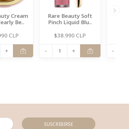
auty Cream
Rare Beauty Soft
Rare 
early Be..
Pinch Liquid Blu..
Pinch
990 CLP
$38.990 CLP
$3
+
-
+
-
SUSCRIBIRSE