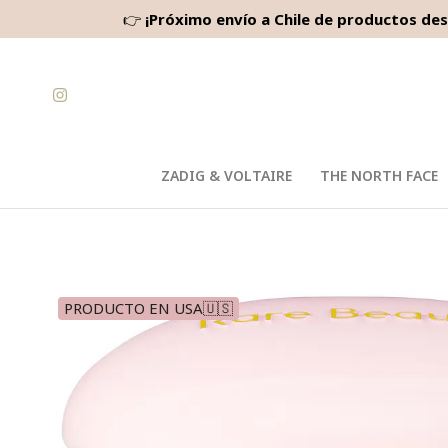
👉
¡Próximo envío a Chile de productos des
ZADIG & VOLTAIRE
THE NORTH FACE
PRODUCTO EN USA🇺🇸