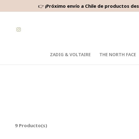
👉
¡Próximo envío a Chile de productos des
ZADIG & VOLTAIRE
THE NORTH FACE
9 Producto(s)