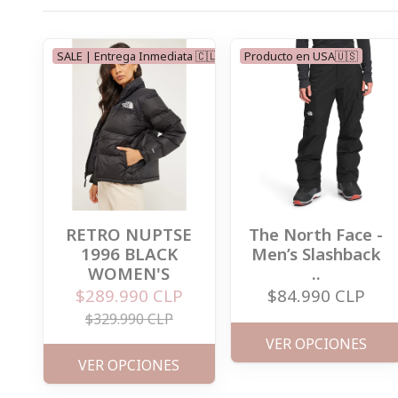
SALE | Entrega Inmediata 🇨🇱
Producto en USA🇺🇸
RETRO NUPTSE
The North Face -
1996 BLACK
Men’s Slashback
WOMEN'S
..
$289.990 CLP
$84.990 CLP
$329.990 CLP
VER OPCIONES
VER OPCIONES