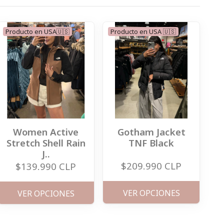
Producto en USA🇺🇸
Producto en USA 🇺🇸
Women Active
Gotham Jacket
Stretch Shell Rain
TNF Black
J..
$209.990 CLP
$139.990 CLP
VER OPCIONES
VER OPCIONES