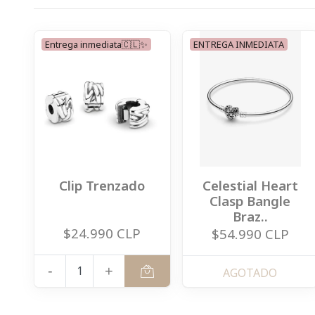
Entrega inmediata🇨🇱✨
ENTREGA INMEDIATA
Clip Trenzado
Celestial Heart
Clasp Bangle
Braz..
$24.990 CLP
$54.990 CLP
-
+
AGOTADO