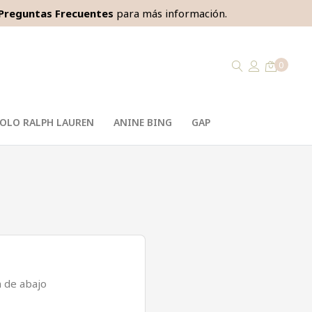
Preguntas Frecuentes
para más información.
0
OLO RALPH LAUREN
ANINE BING
GAP
n de abajo