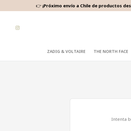
👉
¡Próximo envío a Chile de productos des
ZADIG & VOLTAIRE
THE NORTH FACE
Intenta b